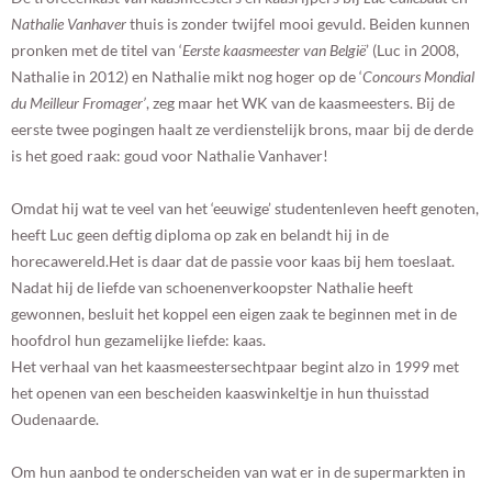
Nathalie Vanhaver
thuis is zonder twijfel mooi gevuld. Beiden kunnen
pronken met de titel van ‘
Eerste kaasmeester van België
’ (Luc in 2008,
Nathalie in 2012) en Nathalie mikt nog hoger op de ‘
Concours Mondial
du Meilleur Fromager’
, zeg maar het WK van de kaasmeesters. Bij de
eerste twee pogingen haalt ze verdienstelijk brons, maar bij de derde
is het goed raak: goud voor Nathalie Vanhaver!
Omdat hij wat te veel van het ‘eeuwige’ studentenleven heeft genoten,
heeft Luc geen deftig diploma op zak en belandt hij in de
horecawereld.Het is daar dat de passie voor kaas bij hem toeslaat.
Nadat hij de liefde van schoenenverkoopster Nathalie heeft
gewonnen, besluit het koppel een eigen zaak te beginnen met in de
hoofdrol hun gezamelijke liefde: kaas.
Het verhaal van het kaasmeestersechtpaar begint alzo in 1999 met
het openen van een bescheiden kaaswinkeltje in hun thuisstad
Oudenaarde.
Om hun aanbod te onderscheiden van wat er in de supermarkten in