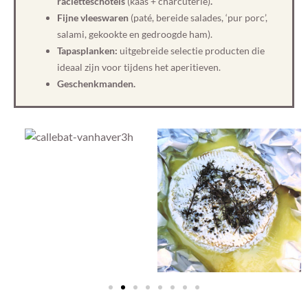
racletteschotels
(kaas + charcuterie)
.
Fijne vleeswaren
(paté, bereide salades, ‘pur porc’,
salami, gekookte en gedroogde ham).
Tapasplanken:
uitgebreide selectie producten die
ideaal zijn voor tijdens het aperitieven.
Geschenkmanden.