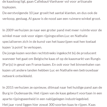
de kaastoog ligt, gaan Callebaut-Vanhaver vol voor artisanale
topkazen.
De eerstvolgende 10 jaar groeit het aantal klanten, en dus ook de
verkoop, gestaag. Al gauw is de nood aan een ruimere winkel groot.
In 2009 verhuizen ze naar een groter pand met meer ruimte voor de
winkel maar ook voor eigen rijpingscellen.Luc en Nathalie
specialiseren zich in de kunst van het kaasrijpen wat hen toelaat
kazen ‘à point’ te verkopen.
De jonge kazen worden rechtstreeks ingekocht bij de producent
wanneer het gaat om Belgische kaas of op de kaasmarkt van Rungis
(Parijs) in geval van Franse kazen. En ook voor het binnenhalen van
kazen uit andere landen hebben Luc en Nathalie een betrouwbaar
netwerk ontwikkeld.
In 2015 verhuizen ze opnieuw, ditmaal naar het huidige pand aan de
Burg in Oudenaarde. Het rijpen van de kaas gebeurt voortaan in een
aparte rijpingseenheid in een nabijgelegen industriegebied.
Het jaar rond liggen hier zowat 300 soorten kaas te rijpen. Kaas