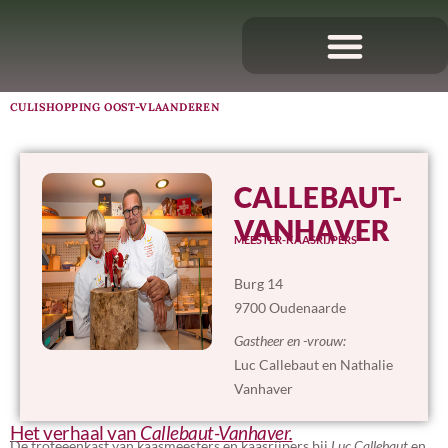
CULISHOPPING OOST-VLAANDEREN
CALLEBAUT-
VANHAVER
MEESTER-KAASRIJPERS
Burg 14
9700 Oudenaarde
Gastheer en -vrouw:
Luc Callebaut en Nathalie
Vanhaver
Het verhaal van
Callebaut-Vanhaver.
De trofeeënkast van kaasmeesters en kaasrijpers bij
Luc Callebaut
en