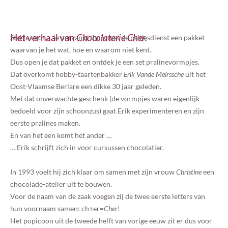
Het verhaal van
Chocolaterie Cher.
Stel je voor … je ontvangt thuis met de pakjesdienst een pakket
waarvan je het wat, hoe en waarom niet kent.
Dus open je dat pakket en ontdek je een set pralinevormpjes.
Dat overkomt hobby-taartenbakker
Erik Vande Meirssche
uit het
Oost-Vlaamse Berlare een dikke 30 jaar geleden.
Met dat onverwachte geschenk (de vormpjes waren eigenlijk
bedoeld voor zijn schoonzus) gaat Erik experimenteren en zijn
eerste pralines maken.
En van het een komt het ander …
… Erik schrijft zich in voor cursussen chocolatier.
In 1993 voelt hij zich klaar om samen met zijn vrouw
Christine
een
chocolade-atelier uit te bouwen.
Voor de naam van de zaak voegen zij de twee eerste letters van
hun voornaam samen: ch+er=
Cher
!
Het popicoon uit de tweede helft van vorige eeuw zit er dus voor