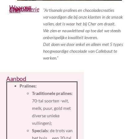
Waarom
kopen bij
Chocolaterie
Cher
“Artisanale pralines en chocoladecreaties
vervaardigen die bij onze klanten in de smaak
vallen, dat is waar het bij Cher om draait.
We zien er nauwlettend op toe dat we steeds
onberispelijke kwaliteit leveren.
Dat doen we door enkel en alleen met 5 types
hoogwaardige chocolade van Callebaut te
werken.”
Aanbod
Pralines:
Traditionele pralines
:
70-tal soorten -wit,
melk, puur, gold met
diverse unieke
vullingen);
Specials
: de trots van
het huis … een 20-tal