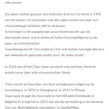
niks tussen.
De zaken vlotten goed en dus besluiten Erik en Christine in 1995
om het atelier uit te breiden met een eigen winkel om daar hun
chocoladespecialiteiten zelf te verkopen.
In het begin is het aangeboden assortiment eerder aan de
bescheiden kant: wat pralines en holle chocoladefiguren in de
paas- en sinterklaastijd.
Gaandeweg wordt Chocolaterie Cher ook buiten het eigen Berlare
een bekende en geprezen plaats voor ‘de zoete zonde’.
In 2016 wordt het Cher-team versterkt met dochter
Astrid
en
enkele jaren later met schoondochter
Sarah
.
Cher mocht al twee keer ons land vertegenwoordigen op de
wereldexpo: in 2010 in Shanghai en in 2015 in Milaan.
Daarnaast draagt de chocolaterie het
HIB-label
(
Handmade in
Belgium
) en kreeg het in 2022 een eerste vermelding in de fameuze
lijst van ‘
Beste Belgische chocolatiers’
in
Gault&Millau
.