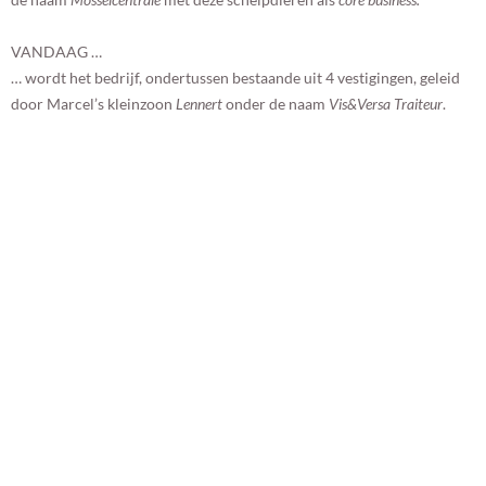
VANDAAG …
… wordt het bedrijf, ondertussen bestaande uit 4 vestigingen, geleid
door Marcel’s kleinzoon
Lennert
onder de naam
Vis&Versa Traiteur
.