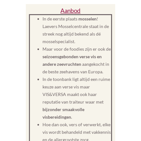
Aanbod
In de eerste plaats
mosselen
!
Laevers Mosselcentrale staat in de
streek nog altijd bekend als dé
mosselspecialist.
Maar voor de foodies zijn er ook de
seizoensgebonden verse vis en
andere zeevruchten
aangekocht in
de beste zeehavens van Europa.
In de toonbank ligt altijd een ruime
keuze aan verse vis maar
VIS&VERSA maakt ook haar
reputatie van traiteur waar met
bijzonder smaakvolle
visbereidingen
.
Hoe dan ook, vers of verwerkt, elke
vis wordt behandeld met vakkennis
en de allergrootste zorg.