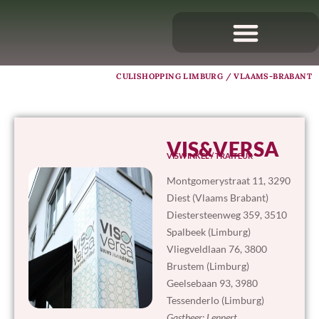
CULISHOPPING LIMBURG / VLAAMS-BRABANT
VIS&VERSA
VISWINKEL / TRAITEUR
Montgomerystraat 11, 3290
Diest (Vlaams Brabant)
Diestersteenweg 359, 3510
Spalbeek (Limburg)
Vliegveldlaan 76, 3800
Brustem (Limburg)
Geelsebaan 93, 3980
Tessenderlo (Limburg)
Gastheer: Lennert