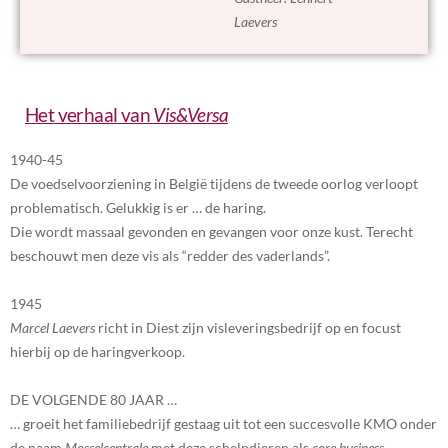
Laevers
Het verhaal van
Vis&Versa
1940-45
De voedselvoorziening in België tijdens de tweede oorlog verloopt
problematisch. Gelukkig is er … de haring.
Die wordt massaal gevonden en gevangen voor onze kust. Terecht
beschouwt men deze vis als “redder des vaderlands”.
1945
Marcel Laevers
richt in Diest zijn visleveringsbedrijf op en focust
hierbij op de haringverkoop.
DE VOLGENDE 80 JAAR …
… groeit het familiebedrijf gestaag uit tot een succesvolle KMO onder
de naam
Mosselcentrale
met deze schelpdieren als
core business.