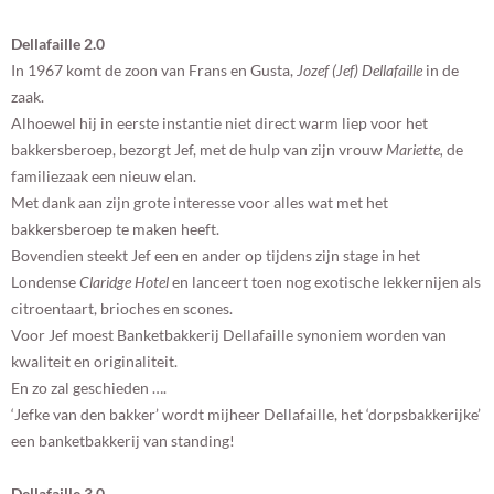
Dellafaille 2.0
In 1967 komt de zoon van Frans en Gusta,
Jozef (Jef) Dellafaille
in de
zaak.
Alhoewel hij in eerste instantie niet direct warm liep voor het
bakkersberoep, bezorgt Jef, met de hulp van zijn vrouw
Mariette,
de
familiezaak een nieuw elan.
Met dank aan zijn grote interesse voor alles wat met het
bakkersberoep te maken heeft.
Bovendien steekt Jef een en ander op tijdens zijn stage in het
Londense
Claridge Hotel
en lanceert toen nog exotische lekkernijen als
citroentaart, brioches en scones.
Voor Jef moest Banketbakkerij Dellafaille synoniem worden van
kwaliteit en originaliteit.
En zo zal geschieden ….
‘Jefke van den bakker’ wordt mijheer Dellafaille, het ‘dorpsbakkerijke’
een banketbakkerij van standing!
Dellafaille 3.0