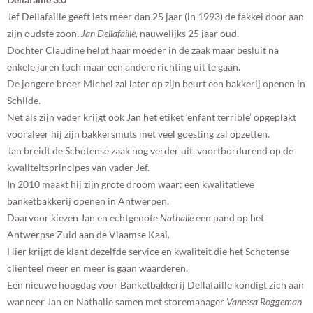
Jef Dellafaille geeft iets meer dan 25 jaar (in 1993) de fakkel door aan
zijn oudste zoon,
Jan Dellafaille,
nauwelijks 25 jaar oud.
Dochter Claudine helpt haar moeder in de zaak maar besluit na
enkele jaren toch maar een andere richting uit te gaan.
De jongere broer Michel zal later op zijn beurt een bakkerij openen in
Schilde.
Net als zijn vader krijgt ook Jan het etiket ‘enfant terrible’ opgeplakt
vooraleer hij zijn bakkersmuts met veel goesting zal opzetten.
Jan breidt de Schotense zaak nog verder uit, voortbordurend op de
kwaliteitsprincipes van vader Jef.
In 2010 maakt hij zijn grote droom waar: een kwalitatieve
banketbakkerij openen in Antwerpen.
Daarvoor kiezen Jan en echtgenote
Nathalie
een pand op het
Antwerpse Zuid aan de Vlaamse Kaai.
Hier krijgt de klant dezelfde service en kwaliteit die het Schotense
cliënteel meer en meer is gaan waarderen.
Een nieuwe hoogdag voor Banketbakkerij Dellafaille kondigt zich aan
wanneer Jan en Nathalie samen met storemanager
Vanessa Roggeman