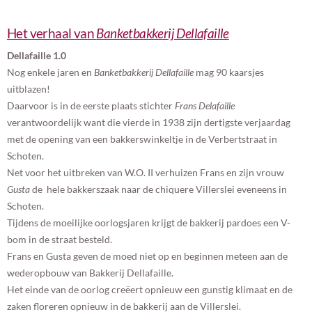
Het verhaal van
Banketbakkerij Dellafaille
Dellafaille 1.0
Nog enkele jaren en
Banketbakkerij Dellafaille
mag 90 kaarsjes
uitblazen!
Daarvoor is in de eerste plaats stichter
Frans Delafaille
verantwoordelijk want die vierde in 1938 zijn dertigste verjaardag
met de opening van een bakkerswinkeltje in de Verbertstraat in
Schoten.
Net voor het uitbreken van W.O. II verhuizen Frans en zijn vrouw
Gusta
de hele bakkerszaak naar de chiquere Villerslei eveneens in
Schoten.
Tijdens de moeilijke oorlogsjaren krijgt de bakkerij pardoes een V-
bom in de straat besteld.
Frans en Gusta geven de moed niet op en beginnen meteen aan de
wederopbouw van Bakkerij Dellafaille.
Het einde van de oorlog creëert opnieuw een gunstig klimaat en de
zaken floreren opnieuw in de bakkerij aan de Villerslei.