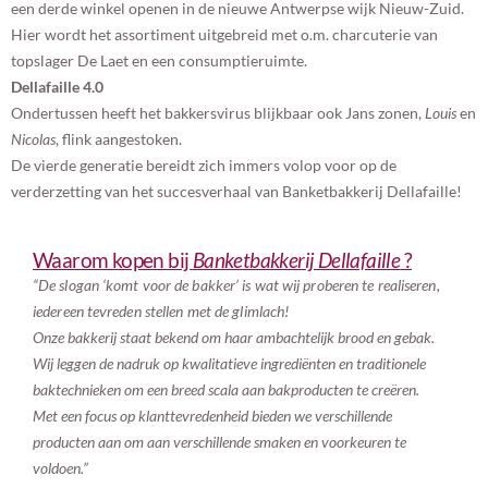
een derde winkel openen in de nieuwe Antwerpse wijk Nieuw-Zuid.
Hier wordt het assortiment uitgebreid met o.m. charcuterie van
topslager De Laet en een consumptieruimte.
Dellafaille 4.0
Ondertussen heeft het bakkersvirus blijkbaar ook Jans zonen,
Louis
en
Nicolas
, flink aangestoken.
De vierde generatie bereidt zich immers volop voor op de
verderzetting van het succesverhaal van Banketbakkerij Dellafaille!
Waarom kopen bij
Banketbakkerij Dellafaille
?
“
De slogan ‘komt voor de bakker’ is wat wij proberen te realiseren,
iedereen tevreden stellen met de glimlach!
Onze bakkerij staat bekend om haar ambachtelijk brood en gebak.
Wij leggen de nadruk op kwalitatieve ingrediënten en traditionele
baktechnieken om een breed scala aan bakproducten te creëren.
Met een focus op klanttevredenheid bieden we verschillende
producten aan om aan verschillende smaken en voorkeuren te
voldoen.”