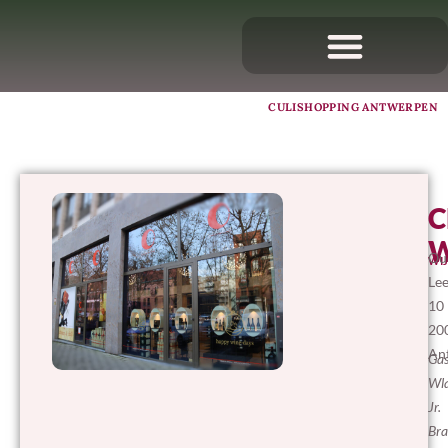
CULISHOPPING ANTWERPEN
C
W
Ou
WIJ
Le
10
20
An
Gas
Wla
Jr.
Bra