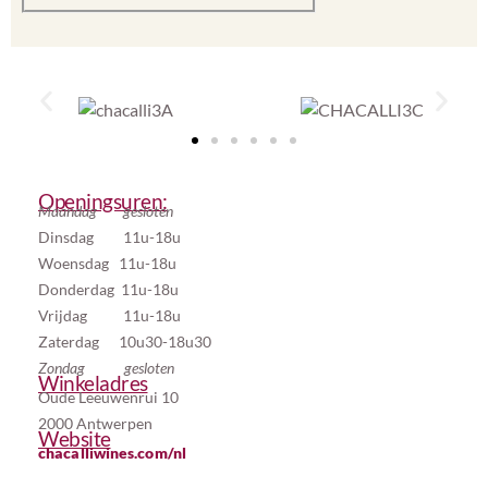
Openingsuren:
Maandag gesloten
Dinsdag 11u-18u
Woensdag 11u-18u
Donderdag 11u-18u
Vrijdag 11u-18u
Zaterdag 10u30-18u30
Zondag gesloten
Winkeladres
Oude Leeuwenrui 10
2000 Antwerpen
Website
chacalliwines.com/nl