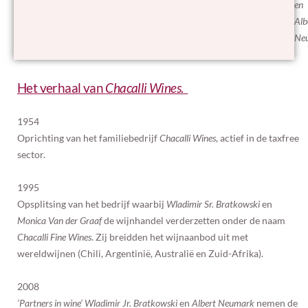
en
Alb
Ne
Het verhaal van
Chacalli Wines
.
1954
Oprichting van het familiebedrijf
Chacalli Wines
, actief in de taxfree
sector.
1995
Opsplitsing van het bedrijf waarbij
Wladimir Sr. Bratkowski
en
Monica Van der Graaf
de wijnhandel verderzetten onder de naam
Chacalli Fine Wines
. Zij breidden het wijnaanbod uit met
wereldwijnen (Chili, Argentinië, Australië en Zuid-Afrika).
2008
‘Partners in wine’
Wladimir Jr.
Bratkowski
en
Albert Neumark
nemen de