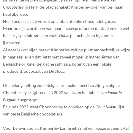
Chocoberley
in Herk-de-Stad schakelt Kimberley over van bij- naar
hoofdberoep.
Hier focust zij zich vooral op ambachtelijke chocoladefiguren.
Maar ook ijs wordt een van haar succesproducten dank zij enkele wel
heel erg speciale smaken zoals
Dubai
pistacheijs en bijzondere
ijstaarten.
Al deze lekkernijen maakt Kimberley zelf op puur ambachtelijke wijze
in haar atelier en dat liefst met zoveel mogelijk ingrediënten van
Belgische origine (Belgische saffraan, honing van een lokale
producent, advocaat van
De Stoop.
Die belangstelling voor Belgische smaken heeft zo zijn gevolgen:
Chocoberley krijgt reeds in 2020 van
Unizo
het label ‘
Handmade in
Belgium’
toegestopt.
En sinds 2022 staat Chocoberley te pronken op de
Gault Millau
-lijst
van beste Belgische chocolatiers.
Voor beleving zorgt Kimberley Lambrighs met een keuze uit een 5-tal