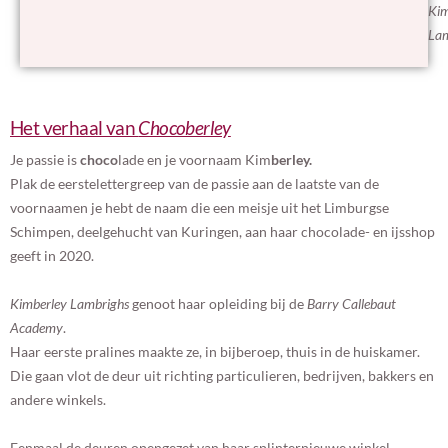
Kim
Lam
Het verhaal van
Chocoberley
Je passie is
choco
lade en je voornaam Kim
berley.
Plak de eerstelettergreep van de passie aan de laatste van de
voornaamen je hebt de naam die een meisje uit het Limburgse
Schimpen, deelgehucht van Kuringen, aan haar chocolade- en ijsshop
geeft in 2020.
Kimberley Lambrighs
genoot haar opleiding bij de
Barry Callebaut
Academy
.
Haar eerste pralines maakte ze, in bijberoep, thuis in de huiskamer.
Die gaan vlot de deur uit richting particulieren, bedrijven, bakkers en
andere winkels.
Eenmaal de deuren opengezet van haar splinternieuwe winkel