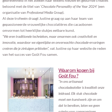
gedrevenheid in het zoeken naar telkens nieuwe en gedurfde creaties
beloond met de titel van ‘
Chocolate Personality of the Year 2024
’ (een
organisatie van
Professional Media Group
).
Al deze trofeeën draagt Justine graag op aan haar team van
gepassioneerde vrouwelijke chocolatières die cacaobonen
omvormen tot heerklijke stukjes eetbare kunst.
“We eren traditionele technieken, maar omarmen ook creativiteit en
innovatie, waardoor we eigentijdse en onverwachte chocolade-ervaringen
creëren die je zintuigen prikkelen”,
vat Justine op haar website de reden
van het succes van Goût Fou samen.
Waarom kopen bij
Goût Fou
?
“In ons artisanaal
chocoladeatelier is kwaliteit onze
leidraad. Elk stuk chocolade
moet een kunstwerk zijn en om
dat te bereiken, laten we geen
ruimte voor compromissen.