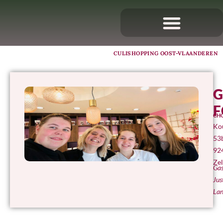
CULISHOPPING OOST-VLAANDEREN
G
F
CH
Kou
53
92
Ze
Gas
Jus
La