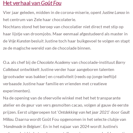
Het verhaal van
Goût Fou
Vier jaar geleden, midden in de corona-miserie, opent
Justine Lanoo
in
het centrum van Zele haar chocolaterie.
Nochtans stond het beroep van chocolatier niet direct met stip op
haar lijstje van droomjobs. Maar eenmaal afgestudeerd als master in
de
Vrije
Kunsten
besluit Justine toch haar buikgevoel te volgen en stapt
ze de magische wereld van de chocolade binnen.
O.a. als chef bij de
Chocolate Academy
van chocolade-instituut
Barry
Callebaut
ontwikkelt Justine verder haar aangeboren talenten
(grootvader was bakker) en creativiteit (reeds op jonge leeftijd
verbaasde Justine haar familie en vrienden met creatieve
experimenten).
Na de opening van de sfeervolle winkel met het het transparante
atelier en de geur van vers gesmolten cacao, volgen al gauw de eerste
prijzen. Eerst uitgeroepen tot ‘
Ontdekking van het jaar 2021
’ door
Gault
Millau
. Daarna wordt Goût Fou opgenomen in het selecte clubje van
‘
Handmade in Belgium’
. En in het najaar van 2024 wordt Justine’s