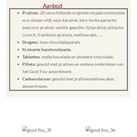
Aanbod
Pralines:
20 verschillende originele smaakcombinaties
w.o. sinaas-olijf, soja-karamel, kers-tonka ganache,
popcorn-praliné, vanille-gepofte rijstpraliné, pistache
crunch, framboos-granola, mellowcake, ….
Dragees:
luxe chocoladeparels.
Krokante hazelnootpasta.
Tabletten.
melkchocolade en donkere chocolade.
Piñata:
gevuld met pralines en andere onderdelen van
het Goût Fou-assortiment.
Cadeauxboxes:
gevuld met pralinesmellowcakes,
dessertrepen.