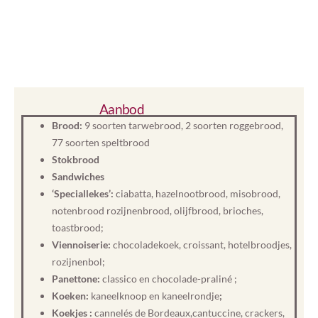
Aanbod
Brood:
9 soorten tarwebrood, 2 soorten roggebrood,
77 soorten speltbrood
Stokbrood
Sandwiches
‘Speciallekes’:
ciabatta, hazelnootbrood, misobrood,
notenbrood rozijnenbrood, olijfbrood, brioches,
toastbrood;
Viennoiserie:
chocoladekoek, croissant, hotelbroodjes,
rozijnenbol;
Panettone:
classico en chocolade-praliné ;
Koeken:
kaneelknoop en kaneelrondje
;
Koekjes :
cannelés de Bordeaux,cantuccine, crackers,