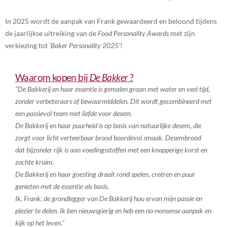
In 2025 wordt de aanpak van Frank gewaardeerd en beloond tijdens
de jaarlijkse uitreiking van de
Food Personality Awards
met zijn
verkiezing tot
‘Baker Personality 2025’
!
Waarom kopen bij
De Bakker
?
“
De Bakkerij
en haar essentie is gemalen graan met water en veel tijd,
zonder verbeteraars of bewaarmiddelen. Dit wordt gecombineerd met
een passievol team met liefde voor desem.
De Bakkerij
en haar puurheid is op basis van natuurlijke desem, die
zorgt voor licht verteerbaar brood boordevol smaak. Desembrood
dat bijzonder rijk is aan voedingsstoffen met een knapperige korst en
zachte kruim.
De Bakkerij
en haar goesting draait rond spelen, creëren en puur
genieten met de essentie als basis.
Ik, Frank, de grondlegger van
De Bakkerij
hou ervan mijn passie en
plezier te delen. Ik ben nieuwsgierig en heb een no-nonsense aanpak en
kijk op het leven.”