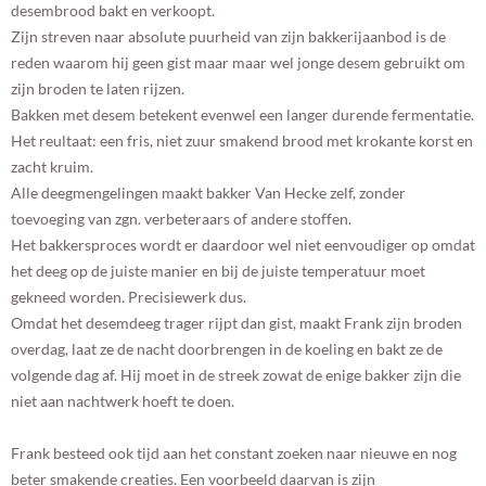
desembrood bakt en verkoopt.
Zijn streven naar absolute puurheid van zijn bakkerijaanbod is de
reden waarom hij geen gist maar maar wel jonge desem gebruikt om
zijn broden te laten rijzen.
Bakken met desem betekent evenwel een langer durende fermentatie.
Het reultaat: een fris, niet zuur smakend brood met krokante korst en
zacht kruim.
Alle deegmengelingen maakt bakker Van Hecke zelf, zonder
toevoeging van zgn. verbeteraars of andere stoffen.
Het bakkersproces wordt er daardoor wel niet eenvoudiger op omdat
het deeg op de juiste manier en bij de juiste temperatuur moet
gekneed worden. Precisiewerk dus.
Omdat het desemdeeg trager rijpt dan gist, maakt Frank zijn broden
overdag, laat ze de nacht doorbrengen in de koeling en bakt ze de
volgende dag af. Hij moet in de streek zowat de enige bakker zijn die
niet aan nachtwerk hoeft te doen.
Frank besteed ook tijd aan het constant zoeken naar nieuwe en nog
beter smakende creaties. Een voorbeeld daarvan is zijn