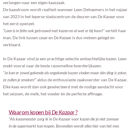
verlangen naar een eigen kaaszaak.
De kaasdroom wordt realiteit wanneer Leen Dehaemers in het najaar
van 2023 in het Ieperse stadscentrum de deuren van
De Kazaar
voor
het eerst openzet.
“Leen is in feite ook getrouwd met kazen en al wat er bij hoort”
vertelt haar
man. De link tussen
casar
en
De Kazaar
is dus meteen gelegd en
verklaard.
In De Kazaar vind je een prachtige selectie ambachtelijke kazen. Leen
zoekt vooral naar de beste rauwmelkse boerderijkazen.
“Je kan er zowel gekende als ongekende kazen vinden maar één ding is zeker,
ze zullen je smaken!”
aldus de enthousiaste zaakvoerster van De Kazaar.
Elke kaas wordt dan ook geselecteerd met de nodige aandacht voor
het seizoen, de melk, het voeder én de perfecte affinage.
Waarom kopen bij
De Kazaar
?
“Als kaasmeester zorg ik in De Kazaar voor kazen die je niet zomaar
in de supermarkt kan kopen. Bovendien wordt alles hier van het mes