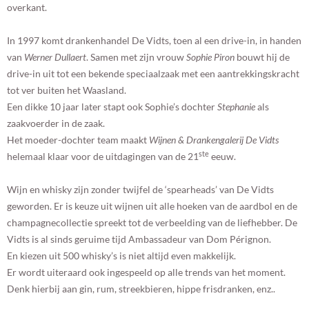
overkant.
In 1997 komt drankenhandel De Vidts, toen al een drive-in, in handen
van
Werner Dullaert
. Samen met zijn vrouw
Sophie Piron
bouwt hij de
drive-in uit tot een bekende speciaalzaak met een aantrekkingskracht
tot ver buiten het Waasland.
Een dikke 10 jaar later stapt ook Sophie’s dochter
Stephanie
als
zaakvoerder in de zaak.
Het moeder-dochter team maakt
Wijnen & Drankengalerij De Vidts
ste
helemaal klaar voor de uitdagingen van de 21
eeuw.
Wijn en whisky zijn zonder twijfel de ‘spearheads’ van De Vidts
geworden. Er is keuze uit wijnen uit alle hoeken van de aardbol en de
champagnecollectie spreekt tot de verbeelding van de liefhebber. De
Vidts is al sinds geruime tijd Ambassadeur van Dom Pérignon.
En kiezen uit 500 whisky’s is niet altijd even makkelijk.
Er wordt uiteraard ook ingespeeld op alle trends van het moment.
Denk hierbij aan gin, rum, streekbieren, hippe frisdranken, enz..