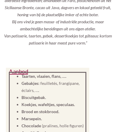
allerbeste ingrediënten; amandelen uit Faro, pistachenoten uit het
Siciliaanse Bronte, cacao uit Java, dagvers en lokaal geteeld fruit,
honing van bij de plaatselijke imker of echte boter.
Bij ons vind je geen massa- of industriële productie, maar
ambachtelijke bereidingen uit ons eigen atelier.
Van patisserie, taarten, gebak, dessertkoekjes tot gâteaus: kortom
patisserie in haar meest pure vorm.”
Aanbod
Taarten, vlaaien, flans, ….
Gebakjes:
feuilletés, frangipane,
éclairs, ….
Biscuitgebak.
Koekjes, wafeltjes, speculaas.
Brood en stokbrood.
Marsepein.
Chocolade
(pralines, holle figuren)