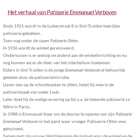
Het verhaal van
Patisserie Emmanuel Verboven
Sinds 1921 wordt in de Luikerstraat 8 in Sint-Truiden heerlijke
patisserie gebakken.
Toen nog onder de naam
Patisserie Otten
.
In 1936 wordt de winkel gerenoveerd.
Ondertussen is er weinig veranderd aan de winkelinrichting en nu
nog kunnen we er de sfeer van het interbellum inademen.
Elders in Sint Truiden is de jonge
Emmanuel Verboven
al behoorlijk
gebeten door de patisseriemicrobe.
Liever dan op de schoolbanken te zitten, helpt hij mee in de
patisseriezaak van vader
Louis
.
Later doet hij de nodige ervaring op bij o.a. de bekende patisserie
Le
Nôtre
in Parijs.
In 1988 is Emmanuel klaar om de deuren te openen van zijn
Patisserie
Emmanuel Verboven
in het pand waar vroeger Patisserie Otten was
gehuisvest.
Samen met zijn vrouw
Sigrid Hermans
die instaat voor de winkel en de