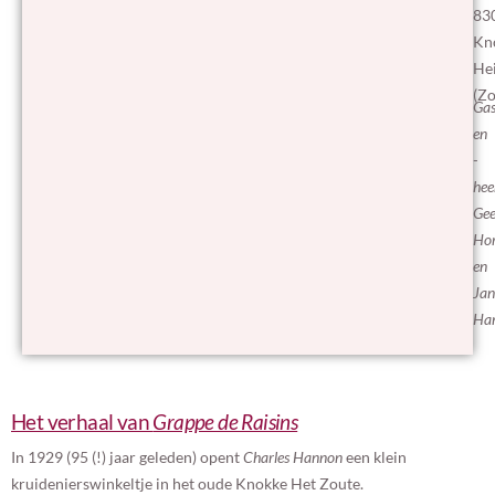
83
Kn
Hei
(Zo
Ga
en
-
hee
Gee
Hor
en
Jan
Ha
Het verhaal van
Grappe de Raisins
In 1929 (95 (!) jaar geleden) opent
Charles Hannon
een klein
kruidenierswinkeltje in het oude Knokke Het Zoute.