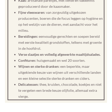
Kaas:
artisanale pareltjes, met liefde en vakkennis
geproduceerd door de kaasmaker.
Fijne vleeswaren:
van zorgvuldig uitgekozen
producenten, boeren die de focus leggen op hygiëne en
op het welzijn van de dieren, met aandacht voor het
milieu.
Bereidingen:
eenvoudige gerechten en soepen bereid
met eerste kwaliteit grondstoffen, telkens met groente
in de hoofdrol.
Verse slaatjes en volledig afgewerkte maaltijdsalades.
Confituren:
huisgemaakt en wel 20 soorten.
Wijnen en sterke dranken:
een beperkte, maar
uitgekiende keuze van wijnen uit verschillende landen
en een kleine selectie sterke dranken en ciders.
Delicatessen:
thee, kruiden, chocolade, koekjes en niet
te vergeten een brede keuze olijfolie, allemaal extra
vierge.