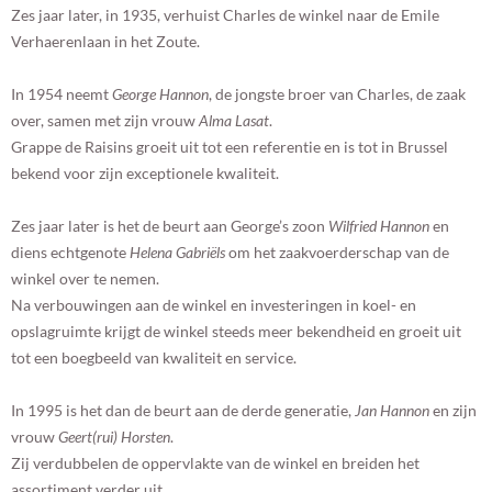
Zes jaar later, in 1935, verhuist Charles de winkel naar de Emile
Verhaerenlaan in het Zoute.
In 1954 neemt
George Hannon
, de jongste broer van Charles, de zaak
over, samen met zijn vrouw
Alma Lasat
.
Grappe de Raisins groeit uit tot een referentie en is tot in Brussel
bekend voor zijn exceptionele kwaliteit.
Zes jaar later is het de beurt aan George’s zoon
Wilfried
Hannon
en
diens echtgenote
Helena Gabriëls
om het zaakvoerderschap van de
winkel over te nemen.
Na verbouwingen aan de winkel en investeringen in koel- en
opslagruimte krijgt de winkel steeds meer bekendheid en groeit uit
tot een boegbeeld van kwaliteit en service.
In 1995 is het dan de beurt aan de derde generatie,
Jan Hannon
en zijn
vrouw
Geert(rui) Horsten
.
Zij verdubbelen de oppervlakte van de winkel en breiden het
assortiment verder uit.