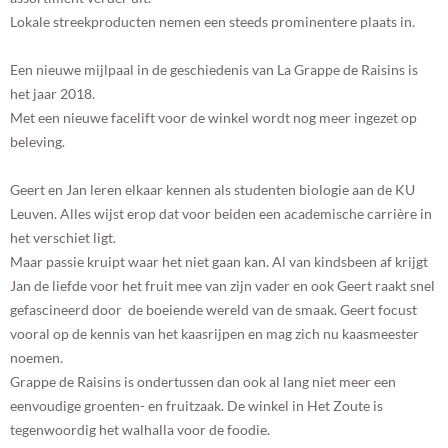
Lokale streekproducten nemen een steeds prominentere plaats in.
Een nieuwe mijlpaal in de geschiedenis van La Grappe de Raisins is
het jaar 2018.
Met een nieuwe facelift voor de winkel wordt nog meer ingezet op
beleving.
Geert en Jan leren elkaar kennen als studenten biologie aan de KU
Leuven. Alles wijst erop dat voor beiden een academische carrière in
het verschiet ligt.
Maar passie kruipt waar het niet gaan kan. Al van kindsbeen af krijgt
Jan de liefde voor het fruit mee van zijn vader en ook Geert raakt snel
gefascineerd door de boeiende wereld van de smaak. Geert focust
vooral op de kennis van het kaasrijpen en mag zich nu kaasmeester
noemen.
Grappe de Raisins is ondertussen dan ook al lang niet meer een
eenvoudige groenten- en fruitzaak. De winkel in Het Zoute is
tegenwoordig het walhalla voor de foodie.