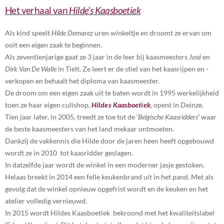
Het verhaal van
Hilde’s Kaasboetiek
Als kind speelt
Hilde Demarez
uren winkeltje en droomt ze ervan om
ooit een eigen zaak te beginnen.
Als zeventienjarige gaat ze 3 jaar in de leer bij kaasmeesters
José
en
Dirk Van De Walle
in Tielt. Ze leert er de stiel van het kaasrijpen en -
verkopen en behaalt het diploma van kaasmeester.
De droom om een eigen zaak uit te baten wordt in 1995 werkelijkheid
toen ze haar eigen culishop,
Hildes Kaasboetiek
,
opent in Deinze.
Tien jaar later, in 2005, treedt ze toe tot de ‘
Belgische Kaasridders
’
waar
de beste kaasmeesters van het land mekaar ontmoeten.
Dankzij de vakkennis die Hilde door de jaren heen heeft opgebouwd
wordt ze in 2010 tot kaasridder geslagen.
In datzelfde jaar wordt de winkel in een moderner jasje gestoken.
Helaas breekt in 2014 een felle keukenbrand uit in het pand. Met als
gevolg dat de winkel opnieuw opgefrist wordt en de keuken en het
atelier volledig vernieuwd.
In 2015 wordt Hildes Kaasboetiek bekroond met het kwaliteitslabel