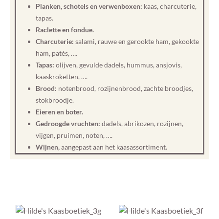
Planken, schotels en verwenboxen:
kaas, charcuterie,
tapas.
Raclette en fondue.
Charcuterie:
salami, rauwe en gerookte ham, gekookte
ham, patés, ….
Tapas:
olijven, gevulde dadels, hummus, ansjovis,
kaaskroketten, ….
Brood:
notenbrood, rozijnenbrood, zachte broodjes,
stokbroodje.
Eieren en boter.
Gedroogde vruchten:
dadels, abrikozen, rozijnen,
vijgen, pruimen, noten, ….
Wijnen,
aangepast aan het kaasassortiment
.