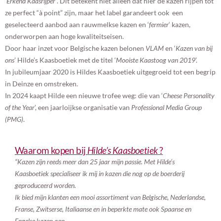
‘
Erkend Kaasrijper’
. Dit betekent niet alleen dat hier de kazen rijpen tot
ze perfect “à point” zijn, maar het label garandeert ook een
geselecteerd aanbod aan rauwmelkse kazen en ‘
fermier
‘ kazen,
onderworpen aan hoge kwaliteitseisen.
Door haar inzet voor Belgische kazen belonen
VLAM
en ‘
Kazen van bij
ons
’ Hilde’s Kaasboetiek met de titel ‘
Mooiste Kaastoog van 2019
’.
In jubileumjaar 2020 is Hildes Kaasboetiek uitgegroeid tot een begrip
in Deinze en omstreken.
In 2024 kaapt Hilde een nieuwe trofee weg: die van ‘
Cheese Personality
of the Year
’, een jaarloijkse organisatie van
Professional Media Group
(PMG)
.
Waarom kopen bij
Hilde’s Kaasboetiek
?
“Kazen zijn reeds meer dan 25 jaar mijn passie. Met
Hilde’s
Kaasboetiek
specialiseer ik mij in kazen die nog op de boerderij
geproduceerd worden.
Ik bied mijn klanten een mooi assortiment van Belgische, Nederlandse,
Franse, Zwitserse, Italiaanse en in beperkte mate ook Spaanse en
Engelse kazen aan.