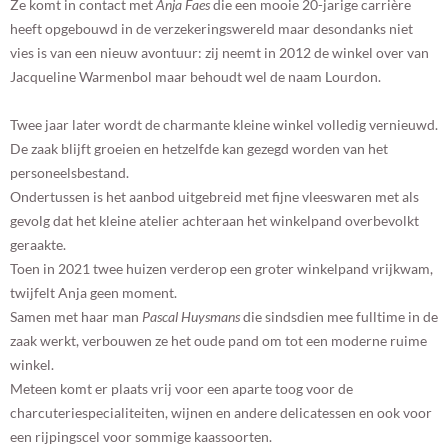
Ze komt in contact met
Anja Faes
die een mooie 20-jarige carrière
heeft opgebouwd in de verzekeringswereld maar desondanks niet
vies is van een nieuw avontuur: zij neemt in 2012 de winkel over van
Jacqueline Warmenbol maar behoudt wel de naam Lourdon.
Twee jaar later wordt de charmante kleine winkel volledig vernieuwd.
De zaak blijft groeien en hetzelfde kan gezegd worden van het
personeelsbestand.
Ondertussen is het aanbod uitgebreid met fijne vleeswaren met als
gevolg dat het kleine atelier achteraan het winkelpand overbevolkt
geraakte.
Toen in 2021 twee huizen verderop een groter winkelpand vrijkwam,
twijfelt Anja geen moment.
Samen met haar man
Pascal Huysmans
die sindsdien mee fulltime in de
zaak werkt, verbouwen ze het oude pand om tot een moderne ruime
winkel.
Meteen komt er plaats vrij voor een aparte toog voor de
charcuteriespecialiteiten, wijnen en andere delicatessen en ook voor
een rijpingscel voor sommige kaassoorten.