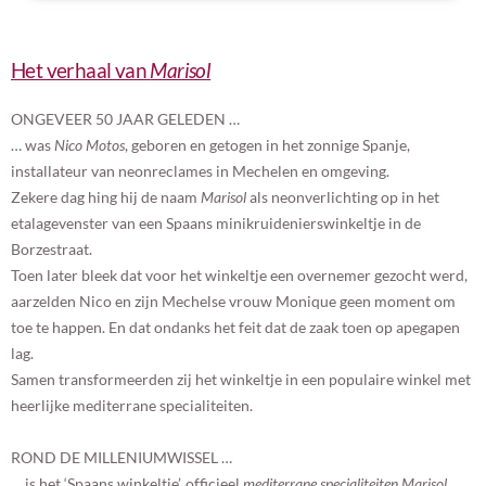
Het verhaal van
Marisol
ONGEVEER 50 JAAR GELEDEN …
… was
Nico Motos
, geboren en getogen in het zonnige Spanje,
installateur van neonreclames in Mechelen en omgeving.
Zekere dag hing hij de naam
Marisol
als neonverlichting op in het
etalagevenster van een Spaans minikruidenierswinkeltje in de
Borzestraat.
Toen later bleek dat voor het winkeltje een overnemer gezocht werd,
aarzelden Nico en zijn Mechelse vrouw Monique geen moment om
toe te happen. En dat ondanks het feit dat de zaak toen op apegapen
lag.
Samen transformeerden zij het winkeltje in een populaire winkel met
heerlijke mediterrane specialiteiten.
ROND DE MILLENIUMWISSEL …
… is het ‘Spaans winkeltje’, officieel
mediterrane specialiteiten Marisol
,