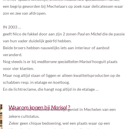
een begrip geworden bij Mechelaars op zoek naar delicatessen waar
zon en zee van afdropen.
IN 2003 …
geeft Nico de fakkel door aan zijn 2 zonen
Paul
en
Michel
die de passie
van hun vader duidelijk geërfd hebben.
Beide broers hebben nauwelijks iets aan interieur of aanbod
veranderd.
Nog steeds is er bij
mediterrane specialiteiten
Marisol
hooguit plaats
voor vier klanten.
Maar nog altijd staan of liggen er alleen kwaliteitsproducten op de
schabben resp. in etalage en koeltoog.
En de lichtreclame, die hangt nog altijd in de etalage …
Waarom kopen bij
Marisol
?
Dit kleine no-nonsense winkeltje geniet in Mechelen van een
zekere cultstatus.
Zeker geen chique bedoening, wel een plaats waar op een