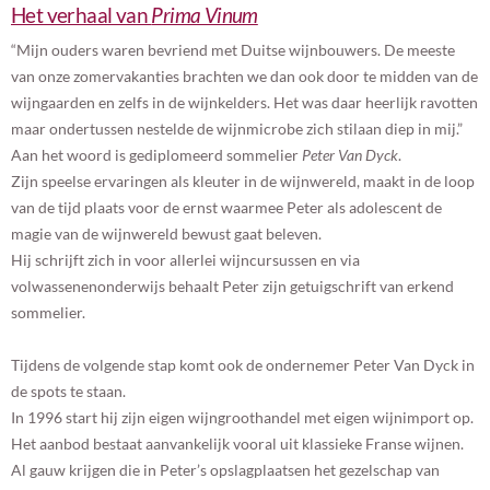
Het verhaal van
Prima Vinum
“Mijn ouders waren bevriend met Duitse wijnbouwers. De meeste
van onze zomervakanties brachten we dan ook door te midden van de
wijngaarden en zelfs in de wijnkelders. Het was daar heerlijk ravotten
maar ondertussen nestelde de wijnmicrobe zich stilaan diep in mij.”
Aan het woord is gediplomeerd sommelier
Peter Van Dyck
.
Zijn speelse ervaringen als kleuter in de wijnwereld, maakt in de loop
van de tijd plaats voor de ernst waarmee Peter als adolescent de
magie van de wijnwereld bewust gaat beleven.
Hij schrijft zich in voor allerlei wijncursussen en via
volwassenenonderwijs behaalt Peter zijn getuigschrift van erkend
sommelier.
Tijdens de volgende stap komt ook de ondernemer Peter Van Dyck in
de spots te staan.
In 1996 start hij zijn eigen wijngroothandel met eigen wijnimport op.
Het aanbod bestaat aanvankelijk vooral uit klassieke Franse wijnen.
Al gauw krijgen die in Peter’s opslagplaatsen het gezelschap van