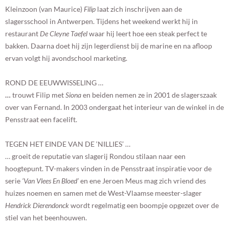
Kleinzoon (van Maurice)
Filip
laat zich inschrijven aan de
slagersschool in Antwerpen. Tijdens het weekend werkt hij in
restaurant
De Cleyne Taefel
waar hij leert hoe een steak perfect te
bakken. Daarna doet hij zijn legerdienst bij de marine en na afloop
ervan volgt hij avondschool marketing.
ROND DE EEUWWISSELING …
…
trouwt Filip met
Siona
en beiden nemen ze in 2001 de slagerszaak
over van Fernand. In 2003 ondergaat het interieur van de winkel in de
Pensstraat een facelift.
TEGEN HET EINDE VAN DE ‘NILLIES’ …
… groeit de reputatie van slagerij Rondou stilaan naar een
hoogtepunt. TV-makers vinden in de Pensstraat inspiratie voor de
serie
‘Van Vlees En Bloed’
en ene Jeroen Meus mag zich vriend des
huizes noemen en samen met de West-Vlaamse meester-slager
Hendrick Dierendonck
wordt regelmatig een boompje opgezet over de
stiel van het beenhouwen.