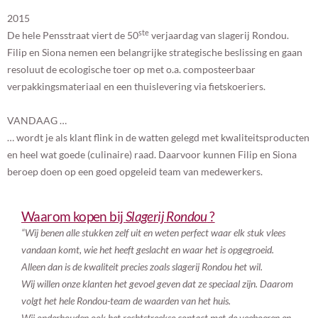
2015
ste
De hele Pensstraat viert de 50
verjaardag van slagerij Rondou.
Filip en Siona nemen een belangrijke strategische beslissing en gaan
resoluut de ecologische toer op met o.a. composteerbaar
verpakkingsmateriaal en een thuislevering via fietskoeriers.
VANDAAG …
… wordt je als klant flink in de watten gelegd met kwaliteitsproducten
en heel wat goede (culinaire) raad. Daarvoor kunnen Filip en Siona
beroep doen op een goed opgeleid team van medewerkers.
Waarom kopen bij
Slagerij Rondou
?
“Wij benen alle stukken zelf uit en weten perfect waar elk stuk vlees
vandaan komt, wie het heeft geslacht en waar het is opgegroeid.
Alleen dan is de kwaliteit precies zoals slagerij Rondou het wil.
Wij willen onze klanten het gevoel geven dat ze speciaal zijn. Daarom
volgt het hele Rondou-team de waarden van het huis.
Wij onderhouden ook het rechtstreekse contact met de veeboeren en