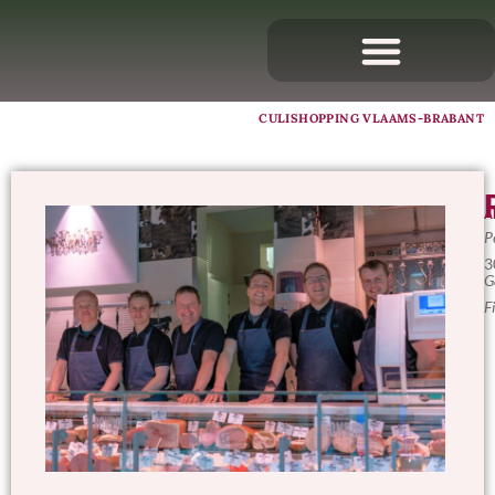
CULISHOPPING VLAAMS-BRABANT
A
P
3
G
F