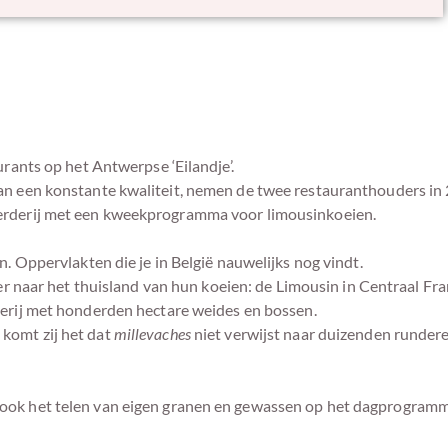
urants op het Antwerpse ‘Eilandje’.
an een konstante kwaliteit, nemen de twee restauranthouders in 
oerderij met een kweekprogramma voor limousinkoeien.
. Oppervlakten die je in België nauwelijks nog vindt.
r naar het thuisland van hun koeien: de Limousin in Centraal Fran
erij met honderden hectare weides en bossen.
komt zij het dat
millevaches
niet verwijst naar duizenden runder
 ook het telen van eigen granen en gewassen op het dagprogram