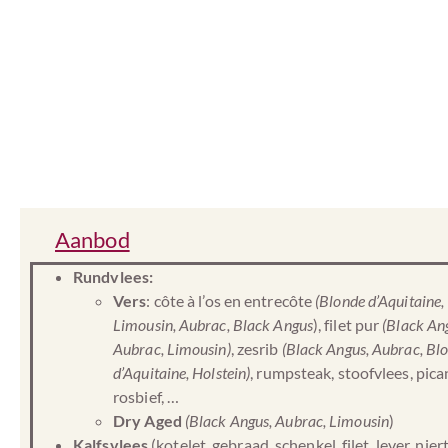
Aanbod
Rundvlees:
Vers
: côte à l’os en entrecôte
(Blonde d’Aquitaine,
Limousin, Aubrac, Black Angus
), filet pur
(Black An
Aubrac, Limousin)
, zesrib
(Black Angus, Aubrac, Bl
d’Aquitaine, Holstein)
, rumpsteak, stoofvlees, pica
rosbief, …
Dry Aged
(Black Angus, Aubrac, Limousin
)
Kalfsvlees
(kotelet, gebraad, schenkel, filet, lever, niert