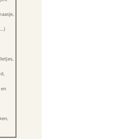
haasje,
 …)
letjes,
d,
 en
ken,