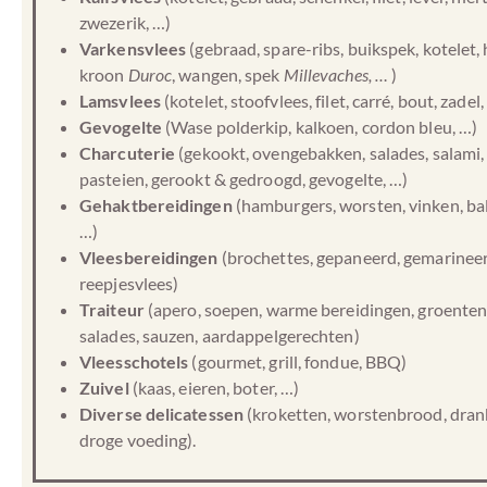
zwezerik, …)
Varkensvlees
(gebraad, spare-ribs, buikspek, kotelet, 
kroon
Duroc
, wangen, spek
Millevaches, …
)
Lamsvlees
(kotelet, stoofvlees, filet, carré, bout, zadel,
Gevogelte
(Wase polderkip, kalkoen, cordon bleu, …)
Charcuterie
(gekookt, ovengebakken, salades, salami,
pasteien, gerookt & gedroogd, gevogelte, …)
Gehaktbereidingen
(hamburgers, worsten, vinken, bal
…)
Vleesbereidingen
(brochettes, gepaneerd, gemarineer
reepjesvlees)
Traiteur
(apero, soepen, warme bereidingen, groenten
salades, sauzen, aardappelgerechten)
Vleesschotels
(gourmet, grill, fondue, BBQ)
Zuivel
(kaas, eieren, boter, …)
Diverse delicatessen
(kroketten, worstenbrood, dran
droge voeding).