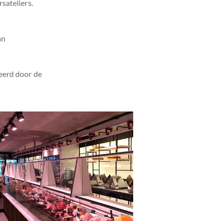
sateliers.
an
deerd door de