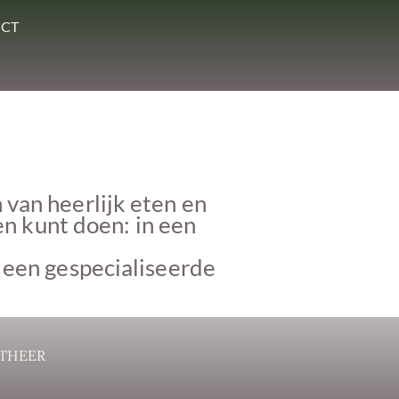
CT
 van heerlijk eten en
en kunt doen: in een
r een gespecialiseerde
THEER