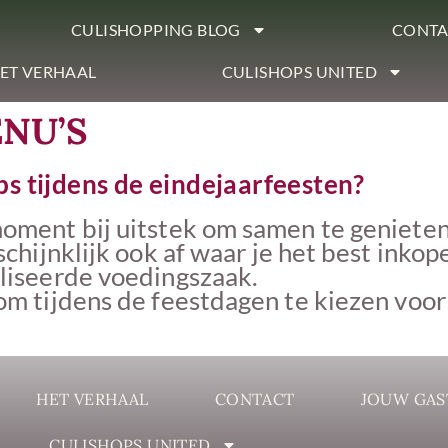
CULISHOPPING BLOG
CONTA
ET VERHAAL
CULISHOPS UNITED
NU’S
s tijdens de eindejaarfeesten?
oment bij uitstek om samen te genieten
schijnklijk ook af waar je het best inkop
aliseerde voedingszaak.
om tijdens de feestdagen te kiezen voo
HET VERHAAL
CONTACT
JOUW GAS
CULISHOPS UNITED