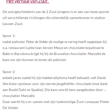
Het verhaal van
Zuut .
De voorgeschiedenis van de 2 Zuut-jongens is er een van twee sporen
uit verschillende richtingen die uiteindelijk samenkomen in station
Leuven-Zuut.
Spoor 1:
nadat patissier
Pieter de Volder
de nodige ervaring heeft opgedaan bij
o.a. restaurant
Luzine
(van Jeroen Meus) en chocolaterie/patisserie
Bubò
in Barcelona krijgt hij bij de Brusselse chocolatier
Marcolini
de
kans om zijn kunnen te tonen als patissier.
Spoor 2:
enkele jaren nadat hij zijn bakkersdiploma heeft behaald, valt
David
Van Acker
opnieuw voor zijn eerste jeugdliefde: chocolade (met dank
aan Roald Dahl en Sjaakie). Die kans wordt hem aangeboden door …
chocolatier
Marcolini
.
Daar werkt hij o.m. samen met zijn toekomstige Zuut-compaan Pieter
De Volder.