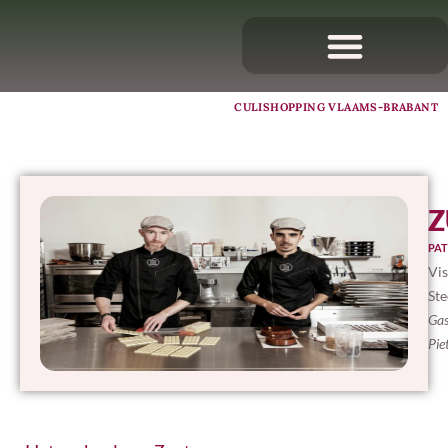
CULISHOPPING VLAAMS-BRABANT
Z
PAT
Vis
St
Gas
Pie