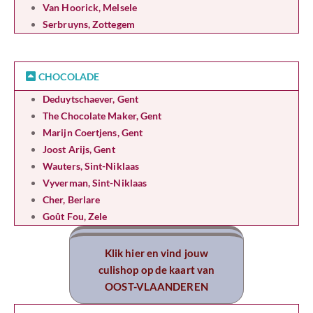
Van Hoorick, Melsele
Serbruyns, Zottegem
CHOCOLADE
Deduytschaever, Gent
The Chocolate Maker, Gent
Marijn Coertjens, Gent
Joost Arijs, Gent
Wauters, Sint-Niklaas
Vyverman, Sint-Niklaas
Cher, Berlare
Goût Fou, Zele
Klik hier en vind jouw
culishop op de kaart van
OOST-VLAANDEREN